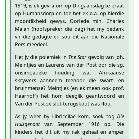
1919, is ek gevra om op Dingaansdag te praat
op Humansdorp en toe het ek o.a. op hierdie
moontlikheid gewys. Oorlede min. Charles
Malan (hoofspreker die dag) het my bedank
vir die gedagte en sou dit aan die Nasionale
Pers meedeel.
Het jy die polemiek in
The Star
gevolg van Joh.
Meintjies en Laurens van der Post oor die sg.
onsimpatieke houding wat Afrikaanse
skrywers aanneem teenoor die swart- en
bruinmense? Meintjies (en ek meen ook prof.
Haarhoff) het hom deeglik geantwoord en
Van der Post se slot-terugskoot was flou.
As jy weer by Libricellae kom, soek tog
Die
Huisgenoot
van September 1916 op. Die
kinders het dit uit my rak gehaal en amper