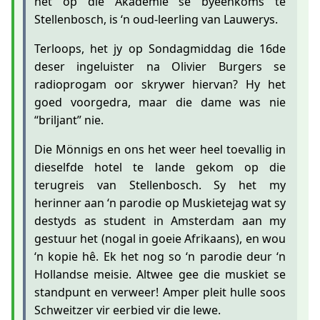
het op die Akademie se byeenkoms te
Stellenbosch, is ‘n oud-leerling van Lauwerys.
Terloops, het jy op Sondagmiddag die 16de
deser ingeluister na Olivier Burgers se
radioprogam oor skrywer hiervan? Hy het
goed voorgedra, maar die dame was nie
“briljant” nie.
Die Mönnigs en ons het weer heel toevallig in
dieselfde hotel te lande gekom op die
terugreis van Stellenbosch. Sy het my
herinner aan ‘n parodie op Muskietejag wat sy
destyds as student in Amsterdam aan my
gestuur het (nogal in goeie Afrikaans), en wou
‘n kopie hê. Ek het nog so ‘n parodie deur ‘n
Hollandse meisie. Altwee gee die muskiet se
standpunt en verweer! Amper pleit hulle soos
Schweitzer vir eerbied vir die lewe.