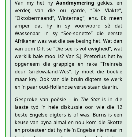
Van my het hy
Aandmymering
gekies, en
verder, van die ou garde, “Die Vlakte”,
“Oktobermaand”, Winternag”, ens. Ek meen
amper dat hy in sy voorwoord sê dat
Wassenaar in sy “See-sonette” die eerste
Afrikaner was wat die see besing het. Wat dan
van oom D.F. se “Die see is vol ewigheid”, wat
werklik baie mooi is? Van S.J. Pretorius het hy
opgeneem die grappige en rake “Treinreis
deur Griekwaland-Wes”. Jy moet die boekie
maar kry! Ook van die bruin digters se werk
en ‘n paar oud-Hollandse verse staan daarin.
Gesproke van poësie – in
The Star
is in die
laaste tyd ‘n hele diskussie oor wie die 12
beste Engelse digters is of was. Burns is een
keuse van byna almal en nou kom die Skotte
en protesteer dat hy nie ‘n Engelse nie maar ‘n