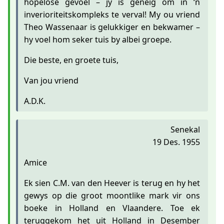
hopelose gevoel – jy is geneig om in ‘n
inverioriteitskompleks te verval! My ou vriend
Theo Wassenaar is gelukkiger en bekwamer –
hy voel hom seker tuis by albei groepe.
Die beste, en groete tuis,
Van jou vriend
A.D.K.
Senekal
19 Des. 1955
Amice
Ek sien C.M. van den Heever is terug en hy het
gewys op die groot moontlike mark vir ons
boeke in Holland en Vlaandere. Toe ek
teruggekom het uit Holland in Desember