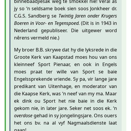
binnebaadjiesak weg te smokkel nie! Veral as
jy so ‘n seldsame boek sien soos Jonkheer dr.
C.G.S. Sandberg se
Twintig Jaren onder Krugers
Boeren in Voor- en Tegenspoed.
(Dit is in 1943 in
Nederland gepubliseer. Die uitgewer word
nêrens vermeld nie.)
My broer B.B. skrywe dat hy die lyksrede in die
Groote Kerk van Kaapstad moes hou van ons
kleinneef Sport Pienaar, en ook in Engels
moes praat ter wille van Sport se baie
Engelssprekende vriende. Sy pa, vir lange jare
predikant van Uitenhage, en moderator van
die Kaapse Kerk, was ‘n neef van my ma. Maar
ek dink ou Sport het nie baie in die Kerk
gekom nie, in later jare. Seker net soos ek. ‘n
overdose
gehad in sy jongelingsjare. Ons ouers
het ons bv. na al vyf Nagmaalsdienste laat
gaan!