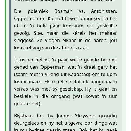
Die polemiek Bosman vs. Antonissen,
Opperman en Kie. (of liewer omgekeerd) het
ek in ‘n hele paar koerante en tydskrifte
gevolg. Soe, maar die kêrels het mekaar
sleggesê. Ze vlogen elkaar in de haren! Jou
kensketsing van die affêre is raak.
Intussen het ek ‘n paar weke gelede besoek
gehad van Opperman, wat ‘n draai gery het
(saam met ‘n vriend uit Kaapstad) om te kom
kennismaak. Ek moet sê dat ek aangenaam
verras was met sy geselskap. Hy is gaaf en
beskeie in die omgang (wat sowat ‘n uur
geduur het).
Blykbaar het hy Jonger Skrywers grondig
deurgelees en hy het uitgevra oor dinge wat
in my bydrae daarin staan. Ook het hy gesê