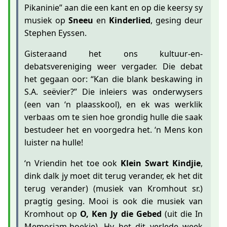
Pikaninie” aan die een kant en op die keersy sy
musiek op
Sneeu
en
Kinderlied
, gesing deur
Stephen Eyssen.
Gisteraand het ons kultuur-en-
debatsvereniging weer vergader. Die debat
het gegaan oor: “Kan die blank beskawing in
S.A. seëvier?” Die inleiers was onderwysers
(een van ‘n plaasskool), en ek was werklik
verbaas om te sien hoe grondig hulle die saak
bestudeer het en voorgedra het. ‘n Mens kon
luister na hulle!
‘n Vriendin het toe ook
Klein Swart Kindjie
,
dink dalk jy moet dit terug verander, ek het dit
terug verander) (musiek van Kromhout sr.)
pragtig gesing. Mooi is ook die musiek van
Kromhout op
O, Ken Jy die Gebed
(uit die In
Memoriam-boekie). Hy het dit verlede week