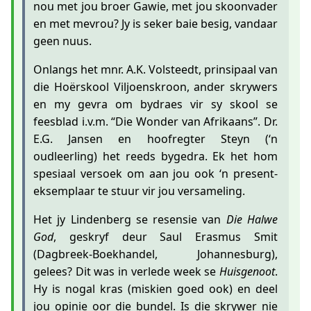
nou met jou broer Gawie, met jou skoonvader
en met mevrou? Jy is seker baie besig, vandaar
geen nuus.
Onlangs het mnr. A.K. Volsteedt, prinsipaal van
die Hoërskool Viljoenskroon, ander skrywers
en my gevra om bydraes vir sy skool se
feesblad i.v.m. “Die Wonder van Afrikaans”. Dr.
E.G. Jansen en hoofregter Steyn (‘n
oudleerling) het reeds bygedra. Ek het hom
spesiaal versoek om aan jou ook ‘n present-
eksemplaar te stuur vir jou versameling.
Het jy Lindenberg se resensie van
Die Halwe
God
, geskryf deur Saul Erasmus Smit
(Dagbreek-Boekhandel, Johannesburg),
gelees? Dit was in verlede week se
Huisgenoot
.
Hy is nogal kras (miskien goed ook) en deel
jou opinie oor die bundel. Is die skrywer nie