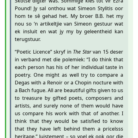
Skotse digter was. Sommige kies tot vir Ezra
Pound! Jy sal onthou wat Simeon Stylitis oor
hom te sê gehad het. My broer B.B. het my
nou so ‘n artikeltjie van Simeon gestuur wat
ek insluit en wat jy my by geleentheid kan
terugstuur.
“Poetic Licence” skryf in
The Star
van 15 deser
in verband met die polemiek: “I do think that
each person has his of her individual taste in
poetry. One might as well try to compare a
Degas with a Renoir or a Chopin nocture with
a Bach fugue. All are beautiful gifts given to us
to treasure by gifted poets, composers and
artists, and surely none of them would have
us compare his work with that of another. I
think that they would be satisfied to know
that they have left behind them a pricelsss
heritage.” Juistement – so voel ek ook oor die