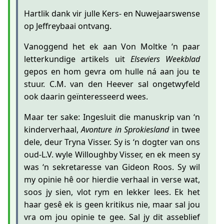
Hartlik dank vir julle Kers- en Nuwejaarswense
op Jeffreybaai ontvang.
Vanoggend het ek aan Von Moltke ‘n paar
letterkundige artikels uit
Elseviers Weekblad
gepos en hom gevra om hulle ná aan jou te
stuur. C.M. van den Heever sal ongetwyfeld
ook daarin geïnteresseerd wees.
Maar ter sake: Ingesluit die manuskrip van ‘n
kinderverhaal,
Avonture in Sprokiesland
in twee
dele, deur Tryna Visser. Sy is ‘n dogter van ons
oud-L.V. wyle Willoughby Visser, en ek meen sy
was ‘n sekretaresse van Gideon Roos. Sy wil
my opinie hê oor hierdie verhaal in verse wat,
soos jy sien, vlot rym en lekker lees. Ek het
haar gesê ek is geen kritikus nie, maar sal jou
vra om jou opinie te gee. Sal jy dit asseblief