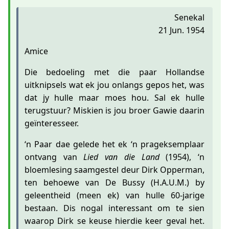
Senekal
21 Jun. 1954
Amice
Die bedoeling met die paar Hollandse
uitknipsels wat ek jou onlangs gepos het, was
dat jy hulle maar moes hou. Sal ek hulle
terugstuur? Miskien is jou broer Gawie daarin
geïnteresseer.
‘n Paar dae gelede het ek ‘n prageksemplaar
ontvang van
Lied van die Land
(1954), ‘n
bloemlesing saamgestel deur Dirk Opperman,
ten behoewe van De Bussy (H.A.U.M.) by
geleentheid (meen ek) van hulle 60-jarige
bestaan. Dis nogal interessant om te sien
waarop Dirk se keuse hierdie keer geval het.