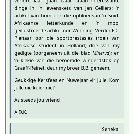
verlore laat gaan. Daar staan interessante
dinge in: ‘n lewenskets van Jan Celliers; ‘n
artikel van hom oor die opbloei van ‘n Suid-
Afrikaanse letterkunde en ‘n mooi
geïllustreerde artikel oor Wenning. Verder E.C.
Pienaar oor die sportprestasies (roei) van
Afrikaase student in Holland; drie van my
gedigte (oorgeneem uit die blad
Minerva
); en
‘n kiekie van die beroemde wingerdstok op
Graaff-Reinet, deur my broer B.B. geneem.
Geukkige Kersfees en Nuwejaar vir julle. Kom
julle nie kuier nie?
As steeds jou vriend
A.D.K.
Senekal