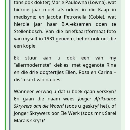
tans ook dokter; Marie Paulowna (Lowna), wat
hierdie jaar moet afstudeer in die Kaap in
medisyne; en Jacoba Petronella (Cobie), wat
hierdie jaar haar B.A.-eksamen doen te
Stellenbosch. Van die briefkaartformaat-foto
van myself in 1931 geneem, het ek ook net die
een kopie.
Ek stuur aan u ook een van my
“allermodernste” kiekies, met eggenote Rina
en die drie dogtertjies Ellen, Rosa en Carina –
dis ‘n sort van na-oes!
Wanneer verwag u dat u boek gaan verskyn?
En gaan die naam wees
Jonger Afrikaanse
Skrywers aan die Woord
(soos u geskryf het), of
Jonger Skrywers oor Eie Werk (soos mnr. Sarel
Marais skryf)?