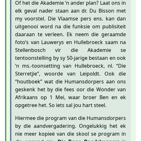
Of het die Akademie ‘n ander plan? Laat ons in
elk geval nader staan aan dr. Du Bisson met
my voorstel. Die Vlaamse pers ens. kan dan
uitgenooi word na die funksie om publisiteit
daaraan te verleen. Ek neem die geraamde
foto’s van Lauwerys en Hullebroeck saam na
Stellenbosch vir die Akademie se
tentoonstelling by sy 50-jarige bestaan en ook
‘n ms.-toonsetting van Hullebroeck, nl. “Die
Sterretjie”, woorde van Leipoldt. Ook die
“houtboek” wat die Humansdorpers aan ons
geskenk het by die fees oor die Wonder van
Afrikaans op 1 Mei, waar broer Ben en ek
opgetree het. So iets sal jou hart steel.
Hiermee die program van die Humansdorpers
by die aandvergadering. Ongelukkig het ek
nie meer kopieë van die skool se program in