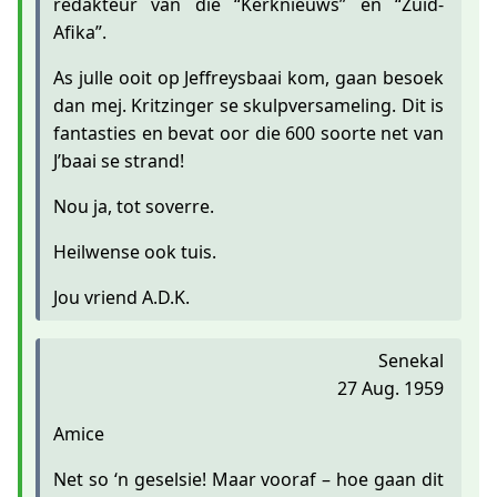
redakteur van die “Kerknieuws” en “Zuid-
Afika”.
As julle ooit op Jeffreysbaai kom, gaan besoek
dan mej. Kritzinger se skulpversameling. Dit is
fantasties en bevat oor die 600 soorte net van
J’baai se strand!
Nou ja, tot soverre.
Heilwense ook tuis.
Jou vriend A.D.K.
Senekal
27 Aug. 1959
Amice
Net so ‘n geselsie! Maar vooraf – hoe gaan dit