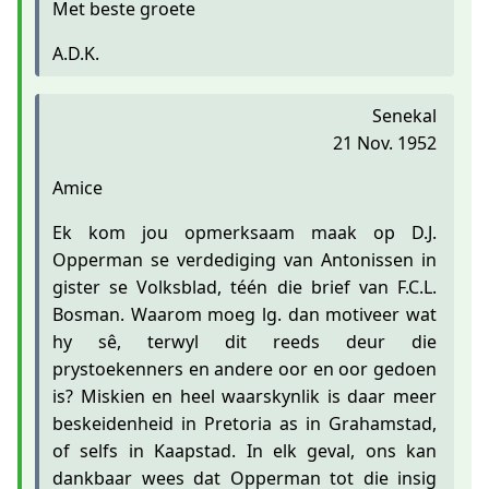
Met beste groete
A.D.K.
Senekal
21 Nov. 1952
Amice
Ek kom jou opmerksaam maak op D.J.
Opperman se verdediging van Antonissen in
gister se Volksblad, téén die brief van F.C.L.
Bosman. Waarom moeg lg. dan motiveer wat
hy sê, terwyl dit reeds deur die
prystoekenners en andere oor en oor gedoen
is? Miskien en heel waarskynlik is daar meer
beskeidenheid in Pretoria as in Grahamstad,
of selfs in Kaapstad. In elk geval, ons kan
dankbaar wees dat Opperman tot die insig