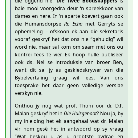
die oggend nie.
Die Twee Boodskappers
is
baie mooi voorgedra deur ‘n spreekkoor van
dames en here. In ‘n aparte koevert gaan ook
die Humansdorpse
Re Echo
met Gerryts se
ophemeling – ofskoon ek aan die sekretaris
vooraf geskryf het dat ons nie “gehuldig” wil
word nie, maar sal kom om saam met ons ou
kontrei fees te vier. Ek hoop hulle publiseer
ook ds. Nel se introduksie van broer Ben,
want dit sal jy as geskiedskrywer van die
Bybelvertaling graag wil lees. Van ons
toesprake het daar geen volledige verslae
verskyn nie.
Onthou jy nog wat prof. Thom oor dr. D.F.
Malan geskryf het in
Die Huisgenoot
? Nou ja, by
my inleiding het ek aangehaal wat dr. Malan
vir hom gesê het in antwoord op sy vraag
“Wat beskou u as u grootste bydrae en