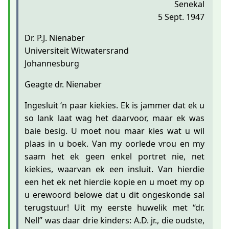
Senekal
5 Sept. 1947
Dr. P.J. Nienaber
Universiteit Witwatersrand
Johannesburg
Geagte dr. Nienaber
Ingesluit ‘n paar kiekies. Ek is jammer dat ek u
so lank laat wag het daarvoor, maar ek was
baie besig. U moet nou maar kies wat u wil
plaas in u boek. Van my oorlede vrou en my
saam het ek geen enkel portret nie, net
kiekies, waarvan ek een insluit. Van hierdie
een het ek net hierdie kopie en u moet my op
u erewoord belowe dat u dit ongeskonde sal
terugstuur! Uit my eerste huwelik met “dr.
Nell” was daar drie kinders: A.D. jr., die oudste,