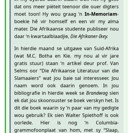
dat ons meer piëteit teenoor die ouer digters
moet toon! Hy wou graag ‘n
In-Memoriam
-
boekie hê vir homself en een vir my alma
mater. Die Afrikaanse studente publiseer nou
daar ‘n kwartaalblaadjie,
Die Afrikaner-Ikey.
In hierdie maand se uitgawe van Suid-Afrika
(wat M.C. Botha en Kie. my nou al vir jare
gratis stuur) staan ‘n artikel deur prof. Van
Selms oor “Die Afrikaanse Literatuur van die
Slamaaiers” wat jou baie sal interesseer. Jou
naam word ook daarin genoem. In jou
bibliografie in hierdie week se
Brandwag
sien
ek dat jou skoonsuster se boek verskyn het. Is
dit die boek waarin sy ‘n paar van my gedigte
wou gebruik? Ek sien Walter Spiethoff is ook
oorlede. Hier is nog ‘n Columbia-
grammofoonplaat van hom, met sy “Slaap,