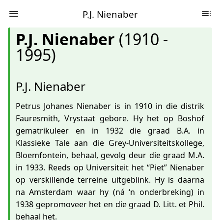
P.J. Nienaber
P.J. Nienaber
(1910 -
1995)
P.J. Nienaber
Petrus Johanes Nienaber is in 1910 in die distrik
Fauresmith, Vrystaat gebore. Hy het op Boshof
gematrikuleer en in 1932 die graad B.A. in
Klassieke Tale aan die Grey-Universiteitskollege,
Bloemfontein, behaal, gevolg deur die graad M.A.
in 1933. Reeds op Universiteit het “Piet” Nienaber
op verskillende terreine uitgeblink. Hy is daarna
na Amsterdam waar hy (ná ‘n onderbreking) in
1938 gepromoveer het en die graad D. Litt. et Phil.
behaal het.