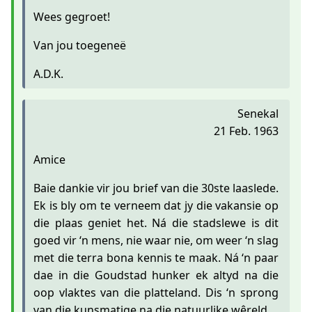
Wees gegroet!
Van jou toegeneë
A.D.K.
Senekal
21 Feb. 1963
Amice
Baie dankie vir jou brief van die 30ste laaslede.
Ek is bly om te verneem dat jy die vakansie op
die plaas geniet het. Ná die stadslewe is dit
goed vir ‘n mens, nie waar nie, om weer ‘n slag
met die terra bona kennis te maak. Ná ‘n paar
dae in die Goudstad hunker ek altyd na die
oop vlaktes van die platteland. Dis ‘n sprong
van die kunsmatige na die natuurlike wêreld.