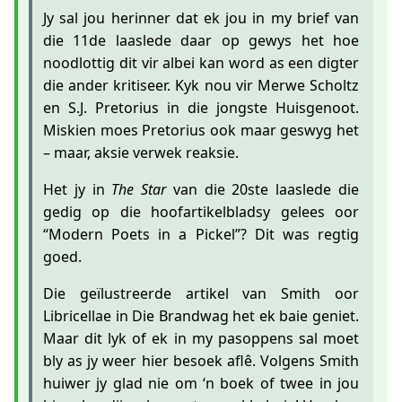
Jy sal jou herinner dat ek jou in my brief van
die 11de laaslede daar op gewys het hoe
noodlottig dit vir albei kan word as een digter
die ander kritiseer. Kyk nou vir Merwe Scholtz
en S.J. Pretorius in die jongste Huisgenoot.
Miskien moes Pretorius ook maar geswyg het
– maar, aksie verwek reaksie.
Het jy in
The Star
van die 20ste laaslede die
gedig op die hoofartikelbladsy gelees oor
“Modern Poets in a Pickel”? Dit was regtig
goed.
Die geïlustreerde artikel van Smith oor
Libricellae in Die Brandwag het ek baie geniet.
Maar dit lyk of ek in my pasoppens sal moet
bly as jy weer hier besoek aflê. Volgens Smith
huiwer jy glad nie om ‘n boek of twee in jou