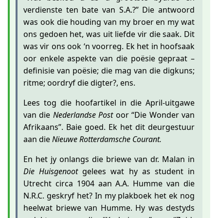
verdienste ten bate van S.A.?” Die antwoord
was ook die houding van my broer en my wat
ons gedoen het, was uit liefde vir die saak. Dit
was vir ons ook ‘n voorreg. Ek het in hoofsaak
oor enkele aspekte van die poësie gepraat –
definisie van poësie; die mag van die digkuns;
ritme; oordryf die digter?, ens.
Lees tog die hoofartikel in die April-uitgawe
van die
Nederlandse Post
oor “Die Wonder van
Afrikaans”. Baie goed. Ek het dit deurgestuur
aan die
Nieuwe Rotterdamsche Courant.
En het jy onlangs die briewe van dr. Malan in
Die Huisgenoot
gelees wat hy as student in
Utrecht circa 1904 aan A.A. Humme van die
N.R.C. geskryf het? In my plakboek het ek nog
heelwat briewe van Humme. Hy was destyds