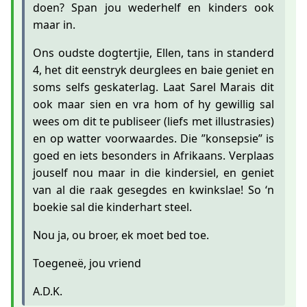
doen? Span jou wederhelf en kinders ook
maar in.
Ons oudste dogtertjie, Ellen, tans in standerd
4, het dit eenstryk deurglees en baie geniet en
soms selfs geskaterlag. Laat Sarel Marais dit
ook maar sien en vra hom of hy gewillig sal
wees om dit te publiseer (liefs met illustrasies)
en op watter voorwaardes. Die ”konsepsie” is
goed en iets besonders in Afrikaans. Verplaas
jouself nou maar in die kindersiel, en geniet
van al die raak gesegdes en kwinkslae! So ‘n
boekie sal die kinderhart steel.
Nou ja, ou broer, ek moet bed toe.
Toegeneë, jou vriend
A.D.K.