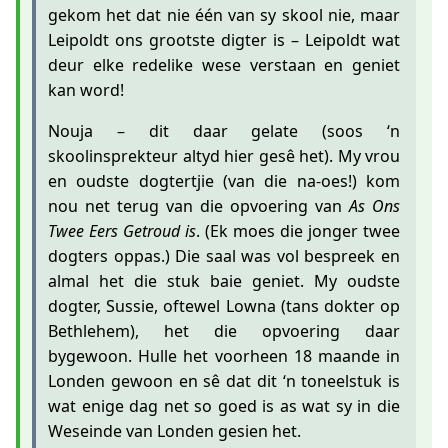
gekom het dat nie één van sy skool nie, maar
Leipoldt ons grootste digter is – Leipoldt wat
deur elke redelike wese verstaan en geniet
kan word!
Nouja – dit daar gelate (soos ‘n
skoolinsprekteur altyd hier gesê het). My vrou
en oudste dogtertjie (van die na-oes!) kom
nou net terug van die opvoering van
As Ons
Twee Eers Getroud is
. (Ek moes die jonger twee
dogters oppas.) Die saal was vol bespreek en
almal het die stuk baie geniet. My oudste
dogter, Sussie, oftewel Lowna (tans dokter op
Bethlehem), het die opvoering daar
bygewoon. Hulle het voorheen 18 maande in
Londen gewoon en sê dat dit ‘n toneelstuk is
wat enige dag net so goed is as wat sy in die
Weseinde van Londen gesien het.