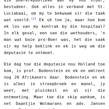
die Boererepublieke aan my sou stuur,
bestudeer. Ook alles in verband met St.
Luciabaai, om my te bekwaam vir die taak
[2]
wat voorlê.
Ek sê toe ja, maar hoe kom
ek los van my kontrak by die hospitaal?
In elk geval, een van die wethouders, 'n
man wat baie pro-Boer was, het die saak
vir my help beklink en ek is weg om die
deputasie te ontmoet.
Die dag toe die deputasie nou Holland toe
kom, is prof. Bodenstein en ek en omtrent
nog 20 Afrikaners daar. Bodenstein en ek
is albei in streepbroek en manel, jy
weet, met pluiskeil en al vir die
ontmoeting. Maar toe die skip aankom, is
net Daantjie Wolmarans en adv. Jansen