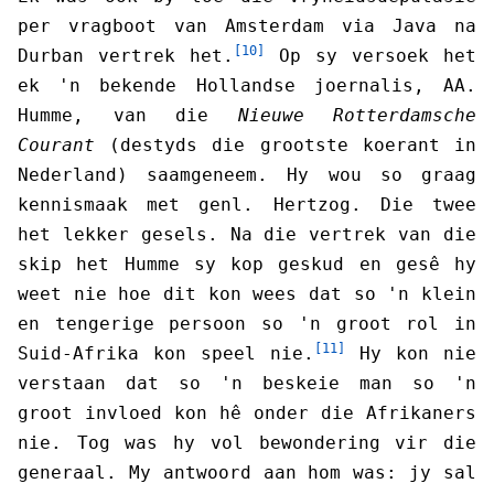
per vragboot van Amsterdam via Java na
[10]
Durban vertrek het.
Op sy versoek het
ek 'n bekende Hollandse joernalis, AA.
Humme, van die
Nieuwe Rotterdamsche
Courant
(destyds die grootste koerant in
Nederland) saamgeneem. Hy wou so graag
kennismaak met genl. Hertzog. Die twee
het lekker gesels. Na die vertrek van die
skip het Humme sy kop geskud en gesê hy
weet nie hoe dit kon wees dat so 'n klein
en tengerige persoon so 'n groot rol in
[11]
Suid-Afrika kon speel nie.
Hy kon nie
verstaan dat so 'n beskeie man so 'n
groot invloed kon hê onder die Afrikaners
nie. Tog was hy vol bewondering vir die
generaal. My antwoord aan hom was: jy sal