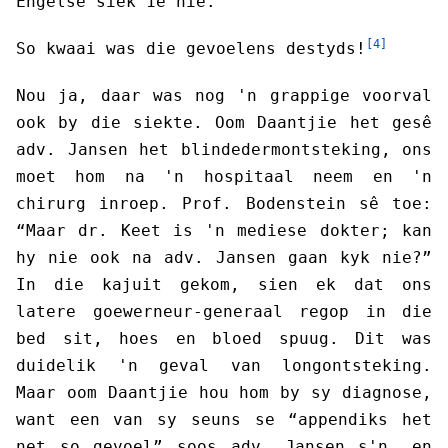
Engelse siek 1ê nie.
[4]
So kwaai was die gevoelens destyds!
Nou ja, daar was nog 'n grappige voorval
ook by die siekte. Oom Daantjie het gesê
adv. Jansen het blindedermontsteking, ons
moet hom na 'n hospitaal neem en 'n
chirurg inroep. Prof. Bodenstein sê toe:
“Maar dr. Keet is 'n mediese dokter; kan
hy nie ook na adv. Jansen gaan kyk nie?”
In die kajuit gekom, sien ek dat ons
latere goewerneur-generaal regop in die
bed sit, hoes en bloed spuug. Dit was
duidelik 'n geval van longontsteking.
Maar oom Daantjie hou hom by sy diagnose,
want een van sy seuns se “appendiks het
net so gevoel” soos adv. Jansen s'n, en