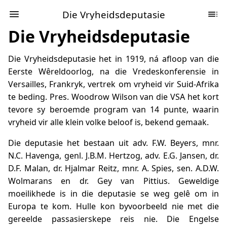
Die Vryheidsdeputasie
Die Vryheidsdeputasie
Die Vryheidsdeputasie het in 1919, ná afloop van die
Eerste Wêreldoorlog, na die Vredeskonferensie in
Versailles, Frankryk, vertrek om vryheid vir Suid-Afrika
te beding. Pres. Woodrow Wilson van die VSA het kort
tevore sy beroemde program van 14 punte, waarin
vryheid vir alle klein volke beloof is, bekend gemaak.
Die deputasie het bestaan uit adv. F.W. Beyers, mnr.
N.C. Havenga, genl. J.B.M. Hertzog, adv. E.G. Jansen, dr.
D.F. Malan, dr. Hjalmar Reitz, mnr. A. Spies, sen. A.D.W.
Wolmarans en dr. Gey van Pittius. Geweldige
moeilikhede is in die deputasie se weg gelê om in
Europa te kom. Hulle kon byvoorbeeld nie met die
gereelde passasierskepe reis nie. Die Engelse