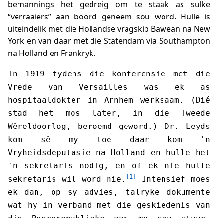
bemannings het gedreig om te staak as sulke
“verraaiers” aan boord geneem sou word. Hulle is
uiteindelik met die Hollandse vragskip Bawean na New
York en van daar met die Statendam via Southampton
na Holland en Frankryk.
In 1919 tydens die konferensie met die
Vrede van Versailles was ek as
hospitaaldokter in Arnhem werksaam. (Dié
stad het mos later, in die Tweede
Wêreldoorlog, beroemd geword.) Dr. Leyds
kom sê my toe daar kom 'n
Vryheidsdeputasie na Holland en hulle het
'n sekretaris nodig, en of ek nie hulle
[1]
sekretaris wil word nie.
Intensief moes
ek dan, op sy advies, talryke dokumente
wat hy in verband met die geskiedenis van