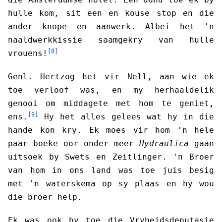
hulle kom, sit een en kouse stop en die
ander knope en aanwerk. Albei het 'n
naaldwerkkissie saamgekry van hulle
[8]
vrouens!
Genl. Hertzog het vir Nell, aan wie ek
toe verloof was, en my herhaaldelik
genooi om middagete met hom te geniet,
[9]
ens.
Hy het alles gelees wat hy in die
hande kon kry. Ek moes vir hom 'n hele
paar boeke oor onder meer
Hydraulica
gaan
uitsoek by Swets en Zeitlinger. 'n Broer
van hom in ons land was toe juis besig
met 'n waterskema op sy plaas en hy wou
die broer help.
Ek was ook by toe die Vryheidsdeputasie