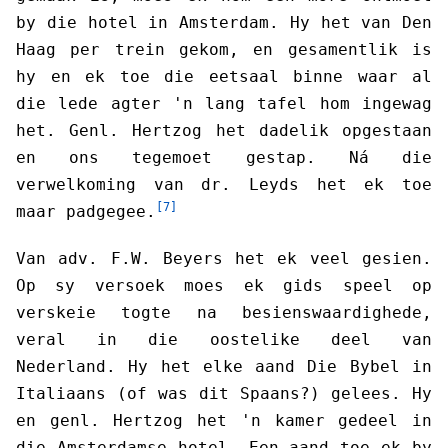
by die hotel in Amsterdam. Hy het van Den
Haag per trein gekom, en gesamentlik is
hy en ek toe die eetsaal binne waar al
die lede agter 'n lang tafel hom ingewag
het. Genl. Hertzog het dadelik opgestaan
en ons tegemoet gestap. Ná die
verwelkoming van dr. Leyds het ek toe
[7]
maar padgegee.
Van adv. F.W. Beyers het ek veel gesien.
Op sy versoek moes ek gids speel op
verskeie togte na besienswaardighede,
veral in die oostelike deel van
Nederland. Hy het elke aand Die Bybel in
Italiaans (of was dit Spaans?) gelees. Hy
en genl. Hertzog het 'n kamer gedeel in
die Amsterdamse hotel. Een aand toe ek by