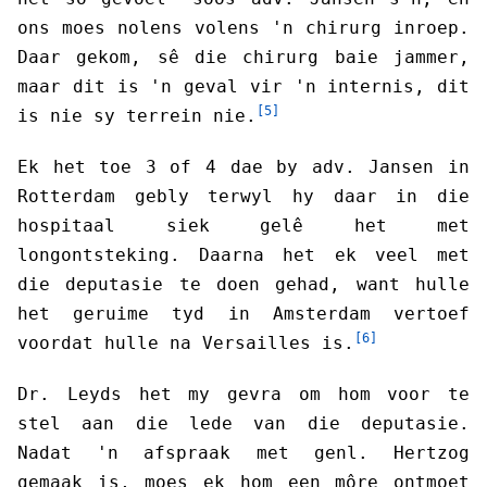
ons moes nolens volens 'n chirurg inroep.
Daar gekom, sê die chirurg baie jammer,
maar dit is 'n geval vir 'n internis, dit
[5]
is nie sy terrein nie.
Ek het toe 3 of 4 dae by adv. Jansen in
Rotterdam gebly terwyl hy daar in die
hospitaal siek gelê het met
longontsteking. Daarna het ek veel met
die deputasie te doen gehad, want hulle
het geruime tyd in Amsterdam vertoef
[6]
voordat hulle na Versailles is.
Dr. Leyds het my gevra om hom voor te
stel aan die lede van die deputasie.
Nadat 'n afspraak met genl. Hertzog
gemaak is, moes ek hom een môre ontmoet