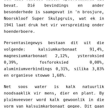
bevat. Dié bevindings en ander
besonderhede is saamgevat in 'n brosjure,
Noorskloof Super Skulpgruis, wat ek in
1941 laat druk het vir verspreiding onder
hoenderboere.
Persentasiegewys bestaan dit uit die
volgende: kalsiumkarbonaat 91,4%,
magnesiumkarbonaat 2,12%, ysteroksied
0,39%, fosforoksied 0,08%,
aluminiumverbindings 0,31%, silika 3,83%
en organiese stowwe 1,68%.
Net soos water is kalk natuurlik
noodsaaklik vir mens, dier en plant. By
pluimveevoer word kalk gewoonlik in die
vorm van kalsuimkarbonaat gegee. Dit gaan