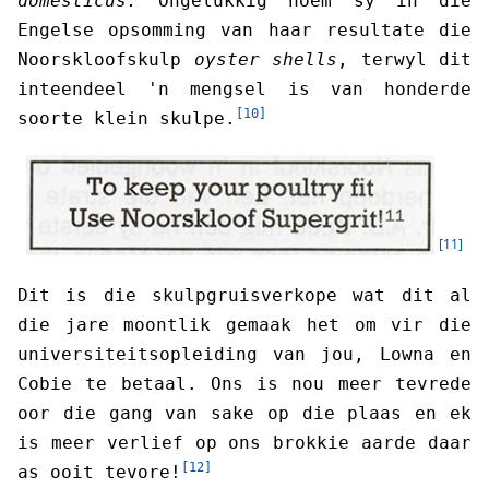
domesticus.
Ongelukkig noem sy in die
Engelse opsomming van haar resultate die
Noorskloofskulp
oyster shells
, terwyl dit
inteendeel 'n mengsel is van honderde
[10]
soorte klein skulpe.
[11]
Dit is die skulpgruisverkope wat dit al
die jare moontlik gemaak het om vir die
universiteitsopleiding van jou, Lowna en
Cobie te betaal. Ons is nou meer tevrede
oor die gang van sake op die plaas en ek
is meer verlief op ons brokkie aarde daar
[12]
as ooit tevore!