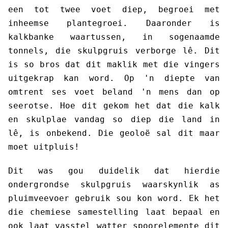
een tot twee voet diep, begroei met
inheemse plantegroei. Daaronder is
kalkbanke waartussen, in sogenaamde
tonnels, die skulpgruis verborge lê. Dit
is so bros dat dit maklik met die vingers
uitgekrap kan word. Op 'n diepte van
omtrent ses voet beland 'n mens dan op
seerotse. Hoe dit gekom het dat die kalk
en skulplae vandag so diep die land in
lê, is onbekend. Die geoloë sal dit maar
moet uitpluis!
Dit was gou duidelik dat hierdie
ondergrondse skulpgruis waarskynlik as
pluimveevoer gebruik sou kon word. Ek het
die chemiese samestelling laat bepaal en
ook laat vasstel watter spoorelemente dit