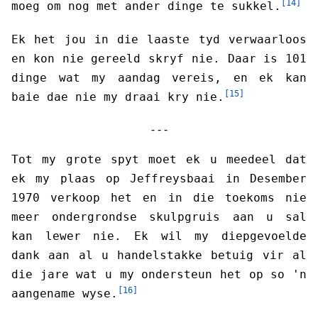
[14]
moeg om nog met ander dinge te sukkel.
Ek het jou in die laaste tyd verwaarloos
en kon nie gereeld skryf nie. Daar is 101
dinge wat my aandag vereis, en ek kan
[15]
baie dae nie my draai kry nie.
- - -
Tot my grote spyt moet ek u meedeel dat
ek my plaas op Jeffreysbaai in Desember
1970 verkoop het en in die toekoms nie
meer ondergrondse skulpgruis aan u sal
kan lewer nie. Ek wil my diepgevoelde
dank aan al u handelstakke betuig vir al
die jare wat u my ondersteun het op so 'n
[16]
aangename wyse.