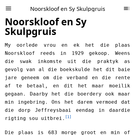
Noorskloof en Sy Skulpgruis
Noorskloof en Sy
Skulpgruis
My oorlede vrou en ek het die plaas
Noorskloof reeds in 1929 gekoop. Weens
die swak inkomste uit die praktyk as
gevolg van al die boekskulde het dit baie
jare geneem om die verband en die rente
af te betaal, en dit het maar moeilik
gegaan. Daarby het die boerdery ook maar
min ingebring. Ons het darem vermoed dat
die dorp Jeffreysbaai eendag in daardie
[1]
rigting sou uitbrei.
Die plaas is 683 morge groot en min of