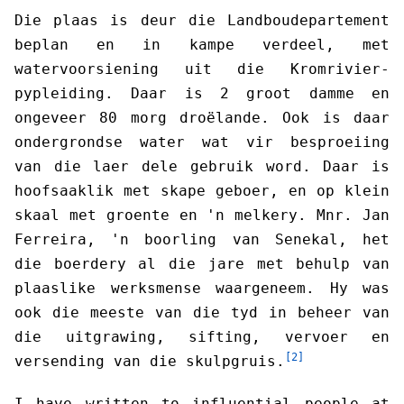
Die plaas is deur die Landboudepartement
beplan en in kampe verdeel, met
watervoorsiening uit die Kromrivier-
pypleiding. Daar is 2 groot damme en
ongeveer 80 morg droëlande. Ook is daar
ondergrondse water wat vir besproeiing
van die laer dele gebruik word. Daar is
hoofsaaklik met skape geboer, en op klein
skaal met groente en 'n melkery. Mnr. Jan
Ferreira, 'n boorling van Senekal, het
die boerdery al die jare met behulp van
plaaslike werksmense waargeneem. Hy was
ook die meeste van die tyd in beheer van
die uitgrawing, sifting, vervoer en
[2]
versending van die skulpgruis.
I have written to influential people at