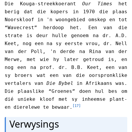
Die Kouga-streekkoerant
Our Times
het
berig dat die kopers in 1970 die plaas
Noorskloof in 'n woongebied omskep en tot
“Wavecrest” herdoop het. Een van die
strate is deur hulle genoem na dr. A.D.
Keet, nog een na sy eerste vrou, dr. Nell
van der Poll, 'n derde na Rina van der
Merwe, met wie hy later getroud is, en
nog een na prof. dr. B.B. Keet, een van
sy broers wat een van die oorspronklike
vertalers van
Die Bybel
in Afrikaans was.
Die plaaslike “Groenes” doen hul bes om
dié unieke kloof met sy inheemse plant-
[17]
en dierelewe te bewaar.
Verwysings