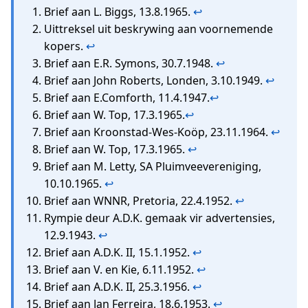
Brief aan L. Biggs, 13.8.1965.
↩
Uittreksel uit beskrywing aan voornemende
kopers.
↩
Brief aan E.R. Symons, 30.7.1948.
↩
Brief aan John Roberts, Londen, 3.10.1949.
↩
Brief aan E.Comforth, 11.4.1947.
↩
Brief aan W. Top, 17.3.1965.
↩
Brief aan Kroonstad-Wes-Koöp, 23.11.1964.
↩
Brief aan W. Top, 17.3.1965.
↩
Brief aan M. Letty, SA Pluimveevereniging,
10.10.1965.
↩
Brief aan WNNR, Pretoria, 22.4.1952.
↩
Rympie deur A.D.K. gemaak vir advertensies,
12.9.1943.
↩
Brief aan A.D.K. II, 15.1.1952.
↩
Brief aan V. en Kie, 6.11.1952.
↩
Brief aan A.D.K. II, 25.3.1956.
↩
Brief aan Jan Ferreira, 18.6.1953.
↩