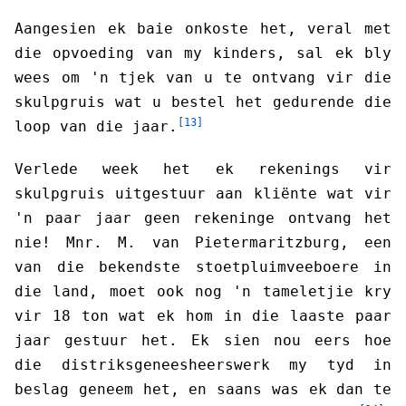
Aangesien ek baie onkoste het, veral met
die opvoeding van my kinders, sal ek bly
wees om 'n tjek van u te ontvang vir die
skulpgruis wat u bestel het gedurende die
[13]
loop van die jaar.
Verlede week het ek rekenings vir
skulpgruis uitgestuur aan kliënte wat vir
'n paar jaar geen rekeninge ontvang het
nie! Mnr. M. van Pietermaritzburg, een
van die bekendste stoetpluimveeboere in
die land, moet ook nog 'n tameletjie kry
vir 18 ton wat ek hom in die laaste paar
jaar gestuur het. Ek sien nou eers hoe
die distriksgeneesheerswerk my tyd in
beslag geneem het, en saans was ek dan te