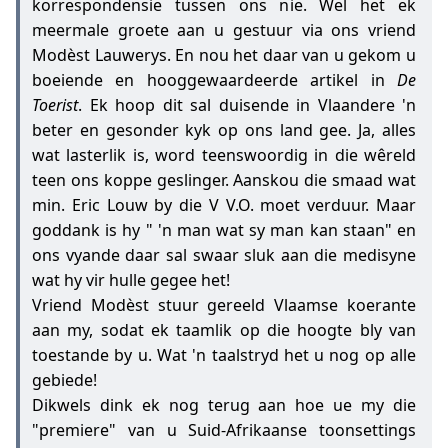
korrespondensie tussen ons nie. Wel het ek
meermale groete aan u gestuur via ons vriend
Modèst Lauwerys. En nou het daar van u gekom u
boeiende en hooggewaardeerde artikel in
De
Toerist
. Ek hoop dit sal duisende in Vlaandere 'n
beter en gesonder kyk op ons land gee. Ja, alles
wat lasterlik is, word teenswoordig in die wêreld
teen ons koppe geslinger. Aanskou die smaad wat
min. Eric Louw by die V V.O. moet verduur. Maar
goddank is hy " 'n man wat sy man kan staan" en
ons vyande daar sal swaar sluk aan die medisyne
wat hy vir hulle gegee het!
Vriend Modèst stuur gereeld Vlaamse koerante
aan my, sodat ek taamlik op die hoogte bly van
toestande by u. Wat 'n taalstryd het u nog op alle
gebiede!
Dikwels dink ek nog terug aan hoe ue my die
"premiere" van u Suid-Afrikaanse toonsettings