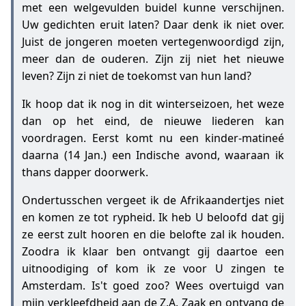
met een welgevulden buidel kunne verschijnen.
Uw gedichten eruit laten? Daar denk ik niet over.
Juist de jongeren moeten vertegenwoordigd zijn,
meer dan de ouderen. Zijn zij niet het nieuwe
leven? Zijn zi niet de toekomst van hun land?
Ik hoop dat ik nog in dit winterseizoen, het weze
dan op het eind, de nieuwe liederen kan
voordragen. Eerst komt nu een kinder-matineé
daarna (14 Jan.) een Indische avond, waaraan ik
thans dapper doorwerk.
Ondertusschen vergeet ik de Afrikaandertjes niet
en komen ze tot rypheid. Ik heb U beloofd dat gij
ze eerst zult hooren en die belofte zal ik houden.
Zoodra ik klaar ben ontvangt gij daartoe een
uitnoodiging of kom ik ze voor U zingen te
Amsterdam. Is't goed zoo? Wees overtuigd van
mijn verkleefdheid aan de Z.A. Zaak en ontvang de