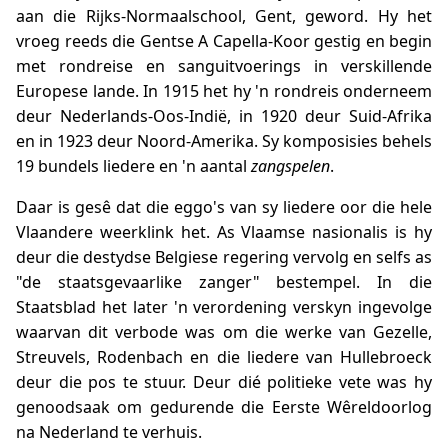
aan die Rijks-Normaalschool, Gent, geword. Hy het
vroeg reeds die Gentse A Capella-Koor gestig en begin
met rondreise en sanguitvoerings in verskillende
Europese lande. In 1915 het hy 'n rondreis onderneem
deur Nederlands-Oos-Indië, in 1920 deur Suid-Afrika
en in 1923 deur Noord-Amerika. Sy komposisies behels
19 bundels liedere en 'n aantal
zangspelen
.
Daar is gesê dat die eggo's van sy liedere oor die hele
Vlaandere weerklink het. As Vlaamse nasionalis is hy
deur die destydse Belgiese regering vervolg en selfs as
"de staatsgevaarlike zanger" bestempel. In die
Staatsblad het later 'n verordening verskyn ingevolge
waarvan dit verbode was om die werke van Gezelle,
Streuvels, Rodenbach en die liedere van Hullebroeck
deur die pos te stuur. Deur dié politieke vete was hy
genoodsaak om gedurende die Eerste Wêreldoorlog
na Nederland te verhuis.