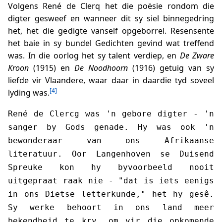
Volgens René de Clerq het die poësie rondom die
digter gesweef en wanneer dit sy siel binnegedring
het, het die gedigte vanself opgeborrel. Resensente
het baie in sy bundel Gedichten gevind wat treffend
was. In die oorlog het sy talent verdiep, en
De Zware
Kroon
(1915) en
De Noodhoorn
(1916) getuig van sy
liefde vir Vlaandere, waar daar in daardie tyd soveel
[4]
lyding was.
René de Clercg was 'n gebore digter - 'n
sanger by Gods genade. Hy was ook 'n
bewonderaar van ons Afrikaanse
literatuur. Oor Langenhoven se Duisend
Spreuke kon hy byvoorbeeld nooit
uitgepraat raak nie - "dat is iets eenigs
in ons Dietse letterkunde," het hy gesê.
Sy werke behoort in ons land meer
bekendheid te kry, om vir die opkomende