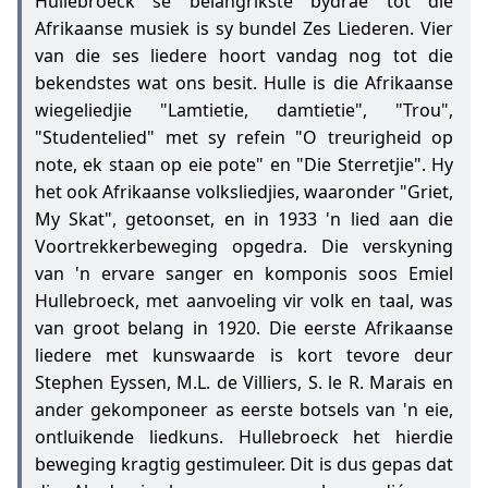
Hullebroeck se belangrikste bydrae tot die
Afrikaanse musiek is sy bundel Zes Liederen. Vier
van die ses liedere hoort vandag nog tot die
bekendstes wat ons besit. Hulle is die Afrikaanse
wiegeliedjie "Lamtietie, damtietie", "Trou",
"Studentelied" met sy refein "O treurigheid op
note, ek staan op eie pote" en "Die Sterretjie". Hy
het ook Afrikaanse volksliedjies, waaronder "Griet,
My Skat", getoonset, en in 1933 'n lied aan die
Voortrekkerbeweging opgedra. Die verskyning
van 'n ervare sanger en komponis soos Emiel
Hullebroeck, met aanvoeling vir volk en taal, was
van groot belang in 1920. Die eerste Afrikaanse
liedere met kunswaarde is kort tevore deur
Stephen Eyssen, M.L. de Villiers, S. le R. Marais en
ander gekomponeer as eerste botsels van 'n eie,
ontluikende liedkuns. Hullebroeck het hierdie
beweging kragtig gestimuleer. Dit is dus gepas dat