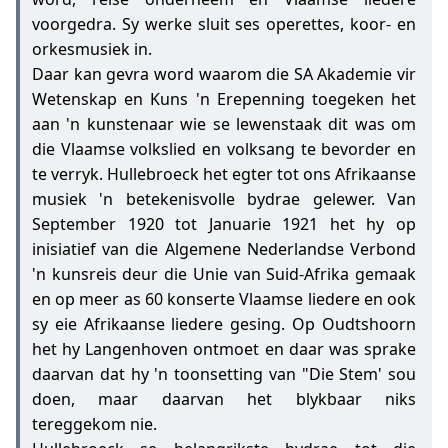
voorgedra. Sy werke sluit ses operettes, koor- en
orkesmusiek in.
Daar kan gevra word waarom die SA Akademie vir
Wetenskap en Kuns 'n Erepenning toegeken het
aan 'n kunstenaar wie se lewenstaak dit was om
die Vlaamse volkslied en volksang te bevorder en
te verryk. Hullebroeck het egter tot ons Afrikaanse
musiek 'n betekenisvolle bydrae gelewer. Van
September 1920 tot Januarie 1921 het hy op
inisiatief van die Algemene Nederlandse Verbond
'n kunsreis deur die Unie van Suid-Afrika gemaak
en op meer as 60 konserte Vlaamse liedere en ook
sy eie Afrikaanse liedere gesing. Op Oudtshoorn
het hy Langenhoven ontmoet en daar was sprake
daarvan dat hy 'n toonsetting van "Die Stem' sou
doen, maar daarvan het blykbaar niks
tereggekom nie.