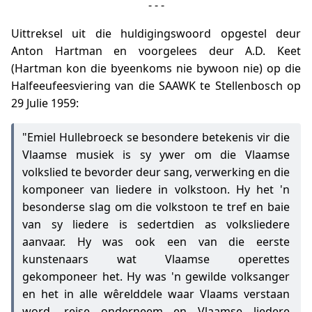
- - -
Uittreksel uit die huldigingswoord opgestel deur
Anton Hartman en voorgelees deur A.D. Keet
(Hartman kon die byeenkoms nie bywoon nie) op die
Halfeeufeesviering van die SAAWK te Stellenbosch op
29 Julie 1959:
"Emiel Hullebroeck se besondere betekenis vir die
Vlaamse musiek is sy ywer om die Vlaamse
volkslied te bevorder deur sang, verwerking en die
komponeer van liedere in volkstoon. Hy het 'n
besonderse slag om die volkstoon te tref en baie
van sy liedere is sedertdien as volksliedere
aanvaar. Hy was ook een van die eerste
kunstenaars wat Vlaamse operettes
gekomponeer het. Hy was 'n gewilde volksanger
en het in alle wêrelddele waar Vlaams verstaan
word, reise onderneem en Vlaamse liedere