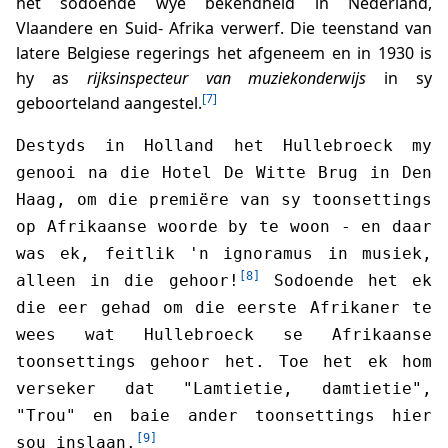
het sodoende wye bekendheid in Nederland,
Vlaandere en Suid- Afrika verwerf. Die teenstand van
latere Belgiese regerings het afgeneem en in 1930 is
hy as
rijksinspecteur van muziekonderwijs
in sy
[7]
geboorteland aangestel.
Destyds in Holland het Hullebroeck my
genooi na die Hotel De Witte Brug in Den
Haag, om die premiëre van sy toonsettings
op Afrikaanse woorde by te woon - en daar
was ek, feitlik 'n ignoramus in musiek,
[8]
alleen in die gehoor!
Sodoende het ek
die eer gehad om die eerste Afrikaner te
wees wat Hullebroeck se Afrikaanse
toonsettings gehoor het. Toe het ek hom
verseker dat "Lamtietie, damtietie",
"Trou" en baie ander toonsettings hier
[9]
sou inslaan.