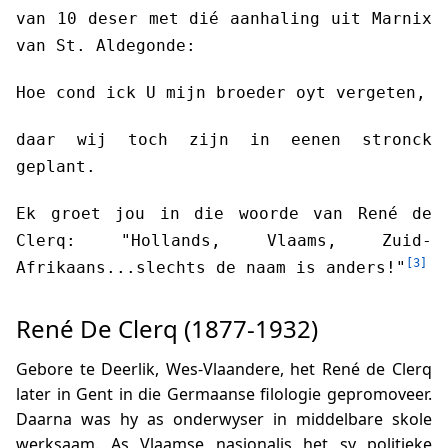
van 10 deser met dié aanhaling uit Marnix
van St. Aldegonde:
Hoe cond ick U mijn broeder oyt vergeten,
daar wij toch zijn in eenen stronck
geplant.
Ek groet jou in die woorde van René de
Clerq: "Hollands, Vlaams, Zuid-
[3]
Afrikaans...slechts de naam is anders!"
René De Clerq (1877-1932)
Gebore te Deerlik, Wes-Vlaandere, het René de Clerq
later in Gent in die Germaanse filologie gepromoveer.
Daarna was hy as onderwyser in middelbare skole
werksaam. As Vlaamse nasionalis het sy politieke