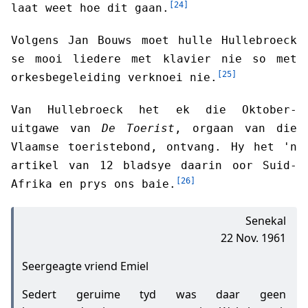
[24]
laat weet hoe dit gaan.
Volgens Jan Bouws moet hulle Hullebroeck
se mooi liedere met klavier nie so met
[25]
orkesbegeleiding verknoei nie.
Van Hullebroeck het ek die Oktober-
uitgawe van
De Toerist
, orgaan van die
Vlaamse toeristebond, ontvang. Hy het 'n
artikel van 12 bladsye daarin oor Suid-
[26]
Afrika en prys ons baie.
Senekal
22 Nov. 1961
Seergeagte vriend Emiel
Sedert geruime tyd was daar geen