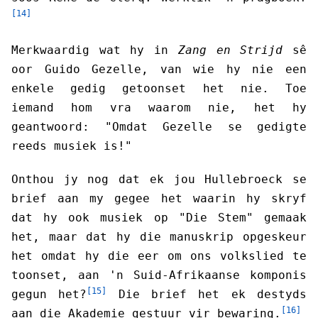
[14]
Merkwaardig wat hy in
Zang en Strijd
sê
oor Guido Gezelle, van wie hy nie een
enkele gedig getoonset het nie. Toe
iemand hom vra waarom nie, het hy
geantwoord: "Omdat Gezelle se gedigte
reeds musiek is!"
Onthou jy nog dat ek jou Hullebroeck se
brief aan my gegee het waarin hy skryf
dat hy ook musiek op "Die Stem" gemaak
het, maar dat hy die manuskrip opgeskeur
het omdat hy die eer om ons volkslied te
toonset, aan 'n Suid-Afrikaanse komponis
[15]
gegun het?
Die brief het ek destyds
[16]
aan die Akademie gestuur vir bewaring.