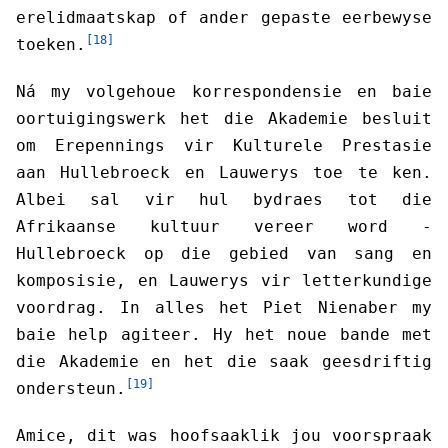
erelidmaatskap of ander gepaste eerbewyse
[18]
toeken.
Ná my volgehoue korrespondensie en baie
oortuigingswerk het die Akademie besluit
om Erepennings vir Kulturele Prestasie
aan Hullebroeck en Lauwerys toe te ken.
Albei sal vir hul bydraes tot die
Afrikaanse kultuur vereer word -
Hullebroeck op die gebied van sang en
komposisie, en Lauwerys vir letterkundige
voordrag. In alles het Piet Nienaber my
baie help agiteer. Hy het noue bande met
die Akademie en het die saak geesdriftig
[19]
ondersteun.
Amice, dit was hoofsaaklik jou voorspraak