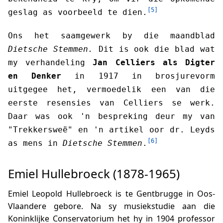
[5]
geslag as voorbeeld te dien.
Ons het saamgewerk by die maandblad
Dietsche Stemmen.
Dit is ook die blad wat
my verhandeling
Jan Celliers als Digter
en Denker
in 1917 in brosjurevorm
uitgegee het, vermoedelik een van die
eerste resensies van Celliers se werk.
Daar was ook 'n bespreking deur my van
"Trekkersweë" en 'n artikel oor dr. Leyds
[6]
as mens in
Dietsche Stemmen
.
Emiel Hullebroeck (1878-1965)
Emiel Leopold Hullebroeck is te Gentbrugge in Oos-
Vlaandere gebore. Na sy musiekstudie aan die
Koninklijke Conservatorium het hy in 1904 professor