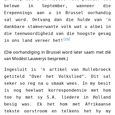
belewe in September, wanneer die
Erepennings aan u in Brussel oorhandig
sal word. Ontvang dan die hulde van 'n
dankbare stamverwante volk wat u albei in
die teenwoordigheid van die hoogste gesag
[23]
in ons land vereer het!
(Die oorhandiging in Brussel word later saam met dié
van Modèst Lauwerys bespreek.)
Ingesluit is 'n artikel van Hullebroeck
getiteld "Over het Volkslied". Dit sal
seker so reg na u smaak wees. In my besit
is nog heelwat korrespondensie met hom
toe hy met sy S.A. liedere in Holland
besig was. Ek het hom met Afrikaanse
tekste oorstroom en telkens het hy my