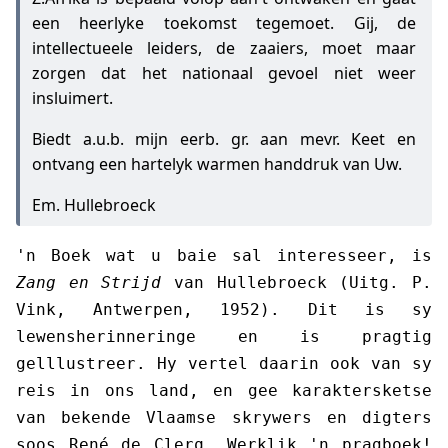
een heerlyke toekomst tegemoet. Gij, de
intellectueele leiders, de zaaiers, moet maar
zorgen dat het nationaal gevoel niet weer
insluimert.
Biedt a.u.b. mijn eerb. gr. aan mevr. Keet en
ontvang een hartelyk warmen handdruk van Uw.
Em. Hullebroeck
'n Boek wat u baie sal interesseer, is
Zang en Strijd
van Hullebroeck (Uitg. P.
Vink, Antwerpen, 1952). Dit is sy
lewensherinneringe en is pragtig
gelllustreer. Hy vertel daarin ook van sy
reis in ons land, en gee karaktersketse
van bekende Vlaamse skrywers en digters
soos René de Clerq. Werklik 'n pragboek!