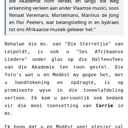
die Akademie hom vereer, en langs dié weg
erkenning verleen aan ander Vlaamse musici, soos
Renaat Veremans, Mortelmans, Marinus de Jong
en Flor Peeters, wat belangstelling in en bydraes
tot ons Afrikaanse musiek gelewer het."
Behalwe die ms. van "Die Sterretjie" van
Leipoldt, is ook u "Ses Afrikaanse
Liedere" onder glas op die Halfeeufees
van die Akademie ten toon gestel. Die
foto's wat u en Modèst my gegee het, met
u handtekening en opdragte, is op
prominente wyse in die toneelafdeling
vertoon. Ek kom u persoonlik ook bedank
vir die mooi toonsetting van
Corrie
in
ms.
Ek hoop dat u en Modèst veel plesier sal