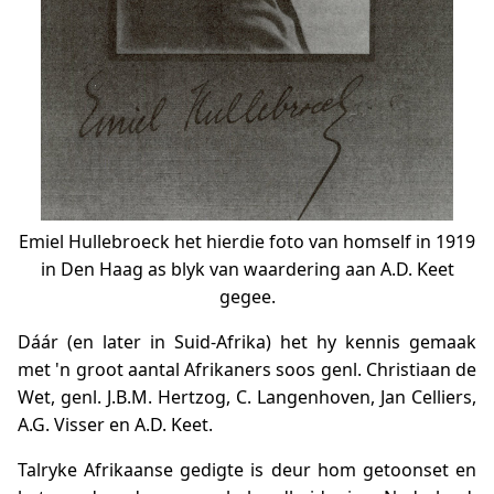
Emiel Hullebroeck het hierdie foto van homself in 1919
in Den Haag as blyk van waardering aan A.D. Keet
gegee.
Dáár (en later in Suid-Afrika) het hy kennis gemaak
met 'n groot aantal Afrikaners soos genl. Christiaan de
Wet, genl. J.B.M. Hertzog, C. Langenhoven, Jan Celliers,
A.G. Visser en A.D. Keet.
Talryke Afrikaanse gedigte is deur hom getoonset en