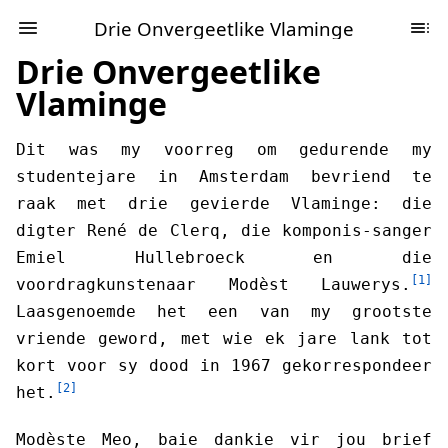
Drie Onvergeetlike Vlaminge
Drie Onvergeetlike
Vlaminge
Dit was my voorreg om gedurende my
studentejare in Amsterdam bevriend te
raak met drie gevierde Vlaminge: die
digter René de Clerq, die komponis-sanger
Emiel Hullebroeck en die
[1]
voordragkunstenaar Modèst Lauwerys.
Laasgenoemde het een van my grootste
vriende geword, met wie ek jare lank tot
kort voor sy dood in 1967 gekorrespondeer
[2]
het.
Modèste Meo, baie dankie vir jou brief