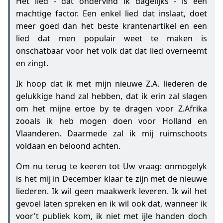
Het lied - dat ondervind ik dagelijks - is een
machtige factor. Een enkel lied dat inslaat, doet
meer goed dan het beste krantenartikel en een
lied dat men populair weet te maken is
onschatbaar voor het volk dat dat lied overneemt
en zingt.
Ik hoop dat ik met mijn nieuwe Z.A. liederen de
gelukkige hand zal hebben, dat ik erin zal slagen
om het mijne ertoe by te dragen voor Z.Afrika
zooals ik heb mogen doen voor Holland en
Vlaanderen. Daarmede zal ik mij ruimschoots
voldaan en beloond achten.
Om nu terug te keeren tot Uw vraag: onmogelyk
is het mij in December klaar te zijn met de nieuwe
liederen. Ik wil geen maakwerk leveren. Ik wil het
gevoel laten spreken en ik wil ook dat, wanneer ik
voor't publiek kom, ik niet met ijle handen doch