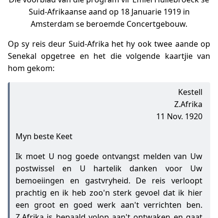
Suid-Afrikaanse aand op 18 Januarie 1919 in
Amsterdam se beroemde Concertgebouw.
Op sy reis deur Suid-Afrika het hy ook twee aande op
Senekal opgetree en het die volgende kaartjie van
hom gekom:
Kestell
Z.Afrika
11 Nov. 1920
Myn beste Keet
Ik moet U nog goede ontvangst melden van Uw
postwissel en U hartelik danken voor Uw
bemoeiingen en gastvryheid. De reis verloopt
prachtig en ik heb zoo'n sterk gevoel dat ik hier
een groot en goed werk aan't verrichten ben.
Z.Afrika is bepaald volop aan't ontwaken en gaat