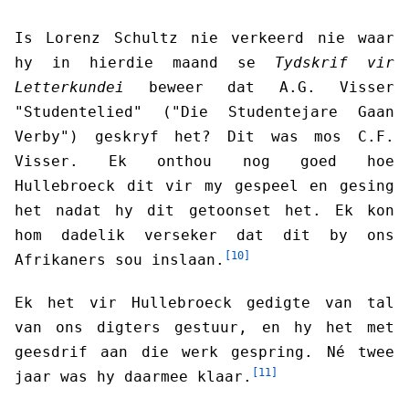
Is Lorenz Schultz nie verkeerd nie waar
hy in hierdie maand se
Tydskrif vir
Letterkundei
beweer dat A.G. Visser
"Studentelied" ("Die Studentejare Gaan
Verby") geskryf het? Dit was mos C.F.
Visser. Ek onthou nog goed hoe
Hullebroeck dit vir my gespeel en gesing
het nadat hy dit getoonset het. Ek kon
hom dadelik verseker dat dit by ons
[10]
Afrikaners sou inslaan.
Ek het vir Hullebroeck gedigte van tal
van ons digters gestuur, en hy het met
geesdrif aan die werk gespring. Né twee
[11]
jaar was hy daarmee klaar.