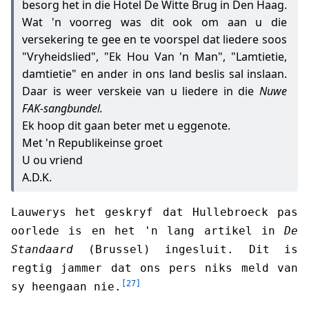
besorg het in die Hotel De Witte Brug in Den Haag.
Wat 'n voorreg was dit ook om aan u die
versekering te gee en te voorspel dat liedere soos
"Vryheidslied", "Ek Hou Van 'n Man", "Lamtietie,
damtietie" en ander in ons land beslis sal inslaan.
Daar is weer verskeie van u liedere in die
Nuwe
FAK-sangbundel.
Ek hoop dit gaan beter met u eggenote.
Met 'n Republikeinse groet
U ou vriend
A.D.K.
Lauwerys het geskryf dat Hullebroeck pas
oorlede is en het 'n lang artikel in
De
Standaard
(Brussel) ingesluit. Dit is
regtig jammer dat ons pers niks meld van
[27]
sy heengaan nie.