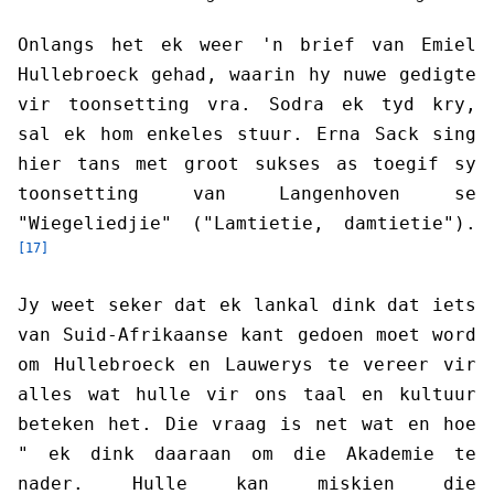
Onlangs het ek weer 'n brief van Emiel
Hullebroeck gehad, waarin hy nuwe gedigte
vir toonsetting vra. Sodra ek tyd kry,
sal ek hom enkeles stuur. Erna Sack sing
hier tans met groot sukses as toegif sy
toonsetting van Langenhoven se
"Wiegeliedjie" ("Lamtietie, damtietie").
[17]
Jy weet seker dat ek lankal dink dat iets
van Suid-Afrikaanse kant gedoen moet word
om Hullebroeck en Lauwerys te vereer vir
alles wat hulle vir ons taal en kultuur
beteken het. Die vraag is net wat en hoe
" ek dink daaraan om die Akademie te
nader. Hulle kan miskien die