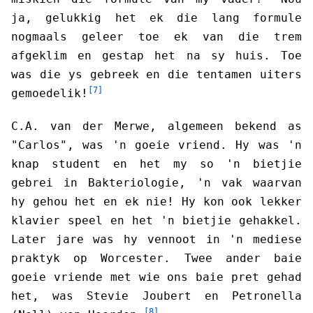
ja, gelukkig het ek die lang formule
nogmaals geleer toe ek van die trem
afgeklim en gestap het na sy huis. Toe
was die ys gebreek en die tentamen uiters
[7]
gemoedelik!
C.A. van der Merwe, algemeen bekend as
"Carlos", was 'n goeie vriend. Hy was 'n
knap student en het my so 'n bietjie
gebrei in Bakteriologie, 'n vak waarvan
hy gehou het en ek nie! Hy kon ook lekker
klavier speel en het 'n bietjie gehakkel.
Later jare was hy vennoot in 'n mediese
praktyk op Worcester. Twee ander baie
goeie vriende met wie ons baie pret gehad
het, was Stevie Joubert en Petronella
[8]