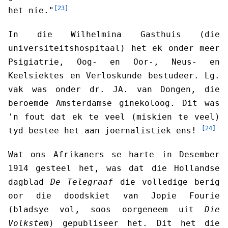
[23]
het nie."
In die Wilhelmina Gasthuis (die
universiteitshospitaal) het ek onder meer
Psigiatrie, Oog- en Oor-, Neus- en
Keelsiektes en Verloskunde bestudeer. Lg.
vak was onder dr. JA. van Dongen, die
beroemde Amsterdamse ginekoloog. Dit was
'n fout dat ek te veel (miskien te veel)
[24]
tyd bestee het aan joernalistiek ens!
Wat ons Afrikaners se harte in Desember
1914 gesteel het, was dat die Hollandse
dagblad
De Telegraaf
die volledige berig
oor die doodskiet van Jopie Fourie
(bladsye vol, soos oorgeneem uit
Die
Volkstem
) gepubliseer het. Dit het die