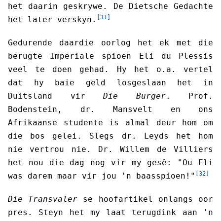
het daarin geskrywe. De Dietsche Gedachte
[31]
het later verskyn.
Gedurende daardie oorlog het ek met die
berugte Imperiale spioen Eli du Plessis
veel te doen gehad. Hy het o.a. vertel
dat hy baie geld losgeslaan het in
Duitsland vir
Die Burger
. Prof.
Bodenstein, dr. Mansvelt en ons
Afrikaanse studente is almal deur hom om
die bos gelei. Slegs dr. Leyds het hom
nie vertrou nie. Dr. Willem de Villiers
het nou die dag nog vir my gesê: "Ou Eli
[32]
was darem maar vir jou 'n baasspioen!"
Die Transvaler
se hoofartikel onlangs oor
pres. Steyn het my laat terugdink aan 'n