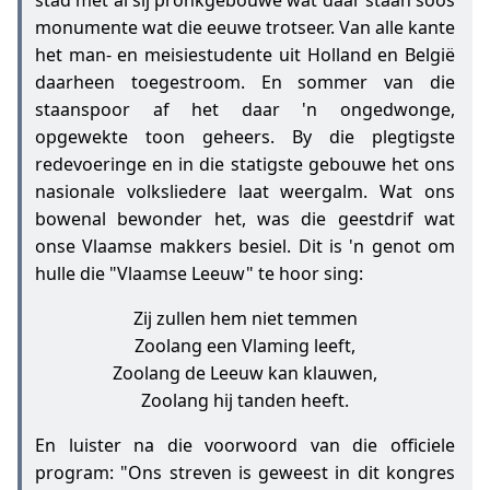
stad met al sij pronkgebouwe wat daar staan soos
monumente wat die eeuwe trotseer. Van alle kante
het man- en meisiestudente uit Holland en België
daarheen toegestroom. En sommer van die
staanspoor af het daar 'n ongedwonge,
opgewekte toon geheers. By die plegtigste
redevoeringe en in die statigste gebouwe het ons
nasionale volksliedere laat weergalm. Wat ons
bowenal bewonder het, was die geestdrif wat
onse Vlaamse makkers besiel. Dit is 'n genot om
hulle die "Vlaamse Leeuw" te hoor sing:
Zij zullen hem niet temmen
Zoolang een Vlaming leeft,
Zoolang de Leeuw kan klauwen,
Zoolang hij tanden heeft.
En luister na die voorwoord van die officiele
program: "Ons streven is geweest in dit kongres