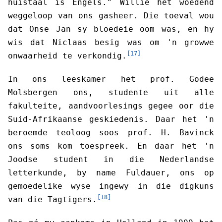
huistaal is Engels." Willie het woedend
weggeloop van ons gasheer. Die toeval wou
dat Onse Jan sy bloedeie oom was, en hy
wis dat Niclaas besig was om 'n growwe
[17]
onwaarheid te verkondig.
In ons leeskamer het prof. Godee
Molsbergen ons, studente uit alle
fakulteite, aandvoorlesings gegee oor die
Suid-Afrikaanse geskiedenis. Daar het 'n
beroemde teoloog soos prof. H. Bavinck
ons soms kom toespreek. En daar het 'n
Joodse student in die Nederlandse
letterkunde, by name Fuldauer, ons op
gemoedelike wyse ingewy in die digkuns
[18]
van die Tagtigers.