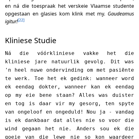
en ná die toespraak het verskeie Vlaamse studente
opgestaan en glasies kom klink met my.
Gaudeamus
[22]
igitur!
Kliniese Studie
Ná die vóórkliniese vakke het die
kliniese jare natuurlik gevolg. Dit was
'n heel nuwe ondervinding om met pasiënte
te werk. Toe het ek gedink: wanneer word
ek eendag dokter, wanneer kan ek eendag
op my eie bene staan? Alles was duister
en tog is daar vir my gesorg, ten spyte
van ongeloof en ongeduld! Nou ja - vandag
is ek dankbaar dat alles nie so voor die
wind gegaan het nie. Anders sou ek die
goeie van die lewe nie so kon waardeer