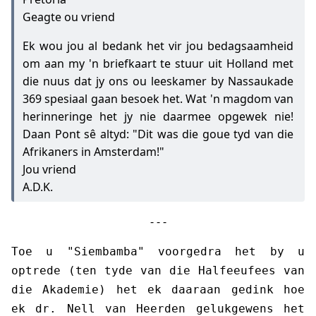
Geagte ou vriend
Ek wou jou al bedank het vir jou bedagsaamheid
om aan my 'n briefkaart te stuur uit Holland met
die nuus dat jy ons ou leeskamer by Nassaukade
369 spesiaal gaan besoek het. Wat 'n magdom van
herinneringe het jy nie daarmee opgewek nie!
Daan Pont sê altyd: "Dit was die goue tyd van die
Afrikaners in Amsterdam!"
Jou vriend
A.D.K.
- - -
Toe u "Siembamba" voorgedra het by u
optrede (ten tyde van die Halfeeufees van
die Akademie) het ek daaraan gedink hoe
ek dr. Nell van Heerden gelukgewens het