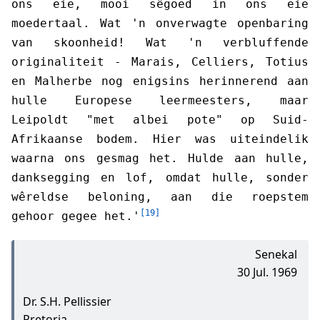
ons eie, mooi sêgoed in ons eie
moedertaal. Wat 'n onverwagte openbaring
van skoonheid! Wat 'n verbluffende
originaliteit - Marais, Celliers, Totius
en Malherbe nog enigsins herinnerend aan
hulle Europese leermeesters, maar
Leipoldt "met albei pote" op Suid-
Afrikaanse bodem. Hier was uiteindelik
waarna ons gesmag het. Hulde aan hulle,
danksegging en lof, omdat hulle, sonder
wêreldse beloning, aan die roepstem
[19]
gehoor gegee het.'
Senekal
30 Jul. 1969
Dr. S.H. Pellissier
Pretoria