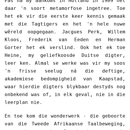
Pas ná my aankoms in Holland in 1909 het
daar 'n soort metamorfose ingetree. Toe
het ek vir die eerste keer kennis gemaak
met die Tagtigers en het 'n hele nuwe
wêreld oopgegaan. Jacgues Perk, Willem
Kloos, Frederik van Eeden en Herman
Gorter het ek verslind. Ook het ek toe
Heine, my geliefkoosde Duitse digter,
leer ken. Almal se werke was vir my soos
'n frisse seelug ná die deftige,
akademiese bedompigheid van Kaapstad,
waar hierdie digters blykbaar destyds nog
onbekend was of, in elk geval, nie in die
leerplan nie.
En toe kom die wonderwerk - die geboorte
van die Tweede Afrikaanse Taalbeweging,