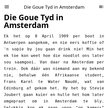
Die Goue Tyd in Amsterdam
Die Goue Tyd in
Amsterdam
Ek het op 8 April 1909 per boot in
Antwerpen aangekom, en nie eers koffie of
'n sopie by jou gaan drink nie! Min het
ek toe kon weet hoe die noodlot ons later
sou saamgooi. Van daar na Amsterdam per
trein. Ook dáár was niemand aan my bekend
nie, behalwe één Afrikaanse student,
Frans Karel te Water Naudé, wat van
Edinburg af gekom het. Hy het by Stevie
Joubert gaan kuier en hulle het hom later
omgepraat om in Amsterdam te bly.
Gelukkig kon ek gaan woon "op kamers"