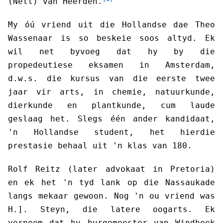
(Nell) van Heerden.
My óú vriend uit die Hollandse dae Theo
Wassenaar is so beskeie soos altyd. Ek
wil net byvoeg dat hy by die
propedeutiese eksamen in Amsterdam,
d.w.s. die kursus van die eerste twee
jaar vir arts, in chemie, natuurkunde,
dierkunde en plantkunde, cum laude
geslaag het. Slegs één ander kandidaat,
'n Hollandse student, het hierdie
prestasie behaal uit 'n klas van 180.
Rolf Reitz (later advokaat in Pretoria)
en ek het 'n tyd lank op die Nassaukade
langs mekaar gewoon. Nog 'n ou vriend was
H.]. Steyn, die latere oogarts. Ek
verneem dat hy burgemeester van Windhoek