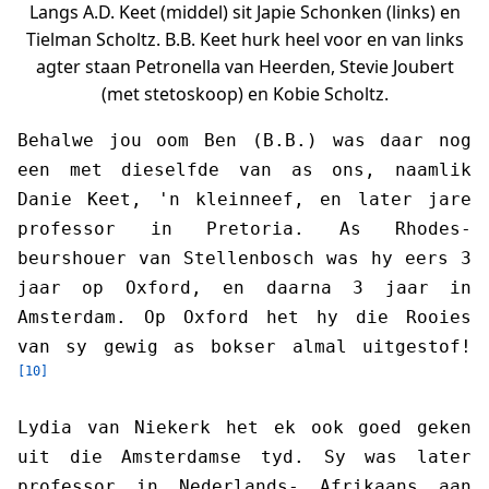
Langs A.D. Keet (middel) sit Japie Schonken (links) en
Tielman Scholtz. B.B. Keet hurk heel voor en van links
agter staan Petronella van Heerden, Stevie Joubert
(met stetoskoop) en Kobie Scholtz.
Behalwe jou oom Ben (B.B.) was daar nog
een met dieselfde van as ons, naamlik
Danie Keet, 'n kleinneef, en later jare
professor in Pretoria. As Rhodes-
beurshouer van Stellenbosch was hy eers 3
jaar op Oxford, en daarna 3 jaar in
Amsterdam. Op Oxford het hy die Rooies
van sy gewig as bokser almal uitgestof!
[10]
Lydia van Niekerk het ek ook goed geken
uit die Amsterdamse tyd. Sy was later
professor in Nederlands- Afrikaans aan