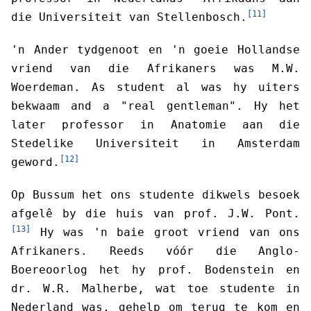
[11]
die Universiteit van Stellenbosch.
'n Ander tydgenoot en 'n goeie Hollandse
vriend van die Afrikaners was M.W.
Woerdeman. As student al was hy uiters
bekwaam and a "real gentleman". Hy het
later professor in Anatomie aan die
Stedelike Universiteit in Amsterdam
[12]
geword.
Op Bussum het ons studente dikwels besoek
afgelê by die huis van prof. J.W. Pont.
[13]
Hy was 'n baie groot vriend van ons
Afrikaners. Reeds vóór die Anglo-
Boereoorlog het hy prof. Bodenstein en
dr. W.R. Malherbe, wat toe studente in
Nederland was, gehelp om terug te kom en