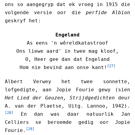
ons so aangegryp dat ek vroeg in 1915 die
volgende versie oor die
perfide Albion
geskryf het:
Engeland
As eens 'n wêreldkatastroof
Ons liewe aard' in twee mag kloof,
O, Heer gee dan dat Engeland
[27]
Hom nie bevind aan onse kant!
Albert Verwey het twee sonnette,
lofgedigte, aan Jopie Fourie gewy (sien
Het Lied der Geuzen, Strijdgedichten
deur
A. van der Plaetse, Uitg. Lannoo, 1942).
[28]
En dan was daar natuurlik Jan
Celliers se beroemde gedig oor Jopie
[29]
Fourie.