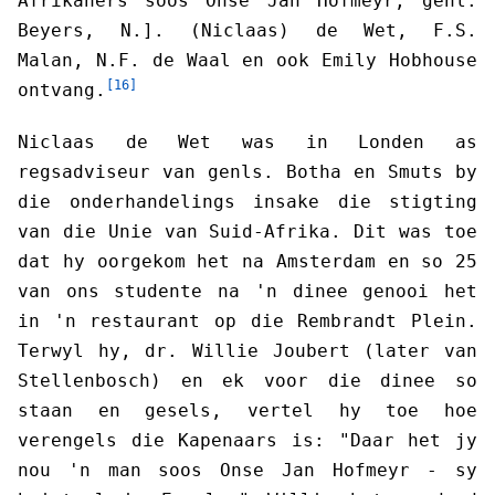
Afrikaners soos Onse Jan Hofmeyr, genl.
Beyers, N.]. (Niclaas) de Wet, F.S.
Malan, N.F. de Waal en ook Emily Hobhouse
[16]
ontvang.
Niclaas de Wet was in Londen as
regsadviseur van genls. Botha en Smuts by
die onderhandelings insake die stigting
van die Unie van Suid-Afrika. Dit was toe
dat hy oorgekom het na Amsterdam en so 25
van ons studente na 'n dinee genooi het
in 'n restaurant op die Rembrandt Plein.
Terwyl hy, dr. Willie Joubert (later van
Stellenbosch) en ek voor die dinee so
staan en gesels, vertel hy toe hoe
verengels die Kapenaars is: "Daar het jy
nou 'n man soos Onse Jan Hofmeyr - sy