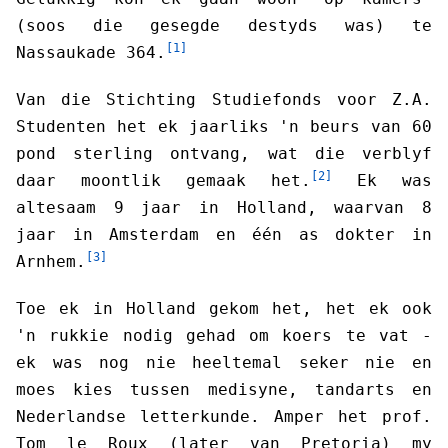
(soos die gesegde destyds was) te
[1]
Nassaukade 364.
Van die Stichting Studiefonds voor Z.A.
Studenten het ek jaarliks 'n beurs van 60
pond sterling ontvang, wat die verblyf
[2]
daar moontlik gemaak het.
Ek was
altesaam 9 jaar in Holland, waarvan 8
jaar in Amsterdam en één as dokter in
[3]
Arnhem.
Toe ek in Holland gekom het, het ek ook
'n rukkie nodig gehad om koers te vat -
ek was nog nie heeltemal seker nie en
moes kies tussen medisyne, tandarts en
Nederlandse letterkunde. Amper het prof.
Tom le Roux (later van Pretoria) my