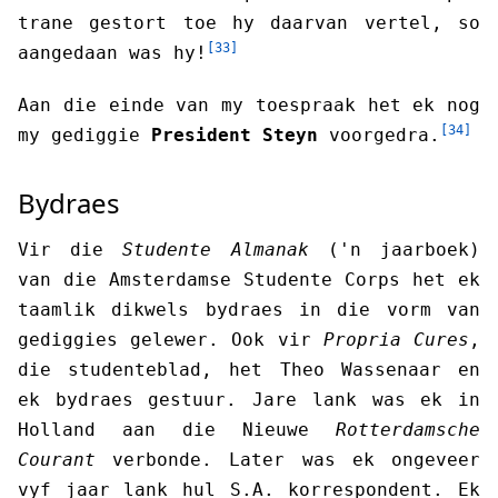
trane gestort toe hy daarvan vertel, so
[33]
aangedaan was hy!
Aan die einde van my toespraak het ek nog
[34]
my gediggie
President Steyn
voorgedra.
Bydraes
Vir die
Studente Almanak
('n jaarboek)
van die Amsterdamse Studente Corps het ek
taamlik dikwels bydraes in die vorm van
gediggies gelewer. Ook vir
Propria Cures
,
die studenteblad, het Theo Wassenaar en
ek bydraes gestuur. Jare lank was ek in
Holland aan die Nieuwe
Rotterdamsche
Courant
verbonde. Later was ek ongeveer
vyf jaar lank hul S.A. korrespondent. Ek