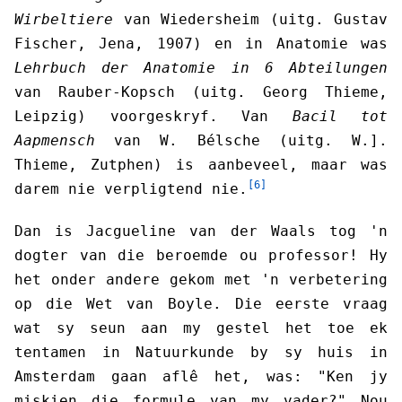
Wirbeltiere
van Wiedersheim (uitg. Gustav
Fischer, Jena, 1907) en in Anatomie was
Lehrbuch der Anatomie in 6 Abteilungen
van Rauber-Kopsch (uitg. Georg Thieme,
Leipzig) voorgeskryf. Van
Bacil tot
Aapmensch
van W. Bélsche (uitg. W.].
Thieme, Zutphen) is aanbeveel, maar was
[6]
darem nie verpligtend nie.
Dan is Jacgueline van der Waals tog 'n
dogter van die beroemde ou professor! Hy
het onder andere gekom met 'n verbetering
op die Wet van Boyle. Die eerste vraag
wat sy seun aan my gestel het toe ek
tentamen in Natuurkunde by sy huis in
Amsterdam gaan aflê het, was: "Ken jy
miskien die formule van my vader?" Nou