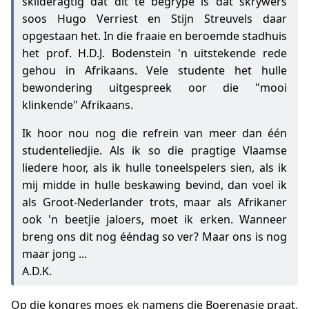
skilderagtig dat dit te begrype is dat skrywers
soos Hugo Verriest en Stijn Streuvels daar
opgestaan het. In die fraaie en beroemde stadhuis
het prof. H.D.J. Bodenstein 'n uitstekende rede
gehou in Afrikaans. Vele studente het hulle
bewondering uitgespreek oor die "mooi
klinkende" Afrikaans.
Ik hoor nou nog die refrein van meer dan één
studenteliedjie. Als ik so die pragtige Vlaamse
liedere hoor, als ik hulle toneelspelers sien, als ik
mij midde in hulle beskawing bevind, dan voel ik
als Groot-Nederlander trots, maar als Afrikaner
ook 'n beetjie jaloers, moet ik erken. Wanneer
breng ons dit nog ééndag so ver? Maar ons is nog
maar jong ...
A.D.K.
Op die kongres moes ek namens die Boerenasie praat,