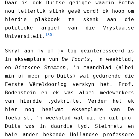
Daar is ook Duitse gedigte waarin Botha
nou letterlik stink gesê word! Ek hoop om
hierdie plakboek te skenk aan die
politieke argief van die Vrystaatse
[30]
Universiteit.
Skryf aan my of jy tog geïnteresseerd is
in eksemplare van
De Toorts
, 'n weekblad,
en
Dietsche Stemmen
, 'n maandblad (albei
min of meer pro-Duits) wat gedurende die
Eerste Wêreldoorlog verskyn het. Prof.
Bodenstein en ek was albei medewerkers
van hierdie tydskrifte. Verder het ek
hier nog heelwat eksemplare van De
Toekomst, 'n weekblad wat uit en uit pro-
Duits was in daardie tyd. Steinmetz en
baie ander bekende Hollandse professore