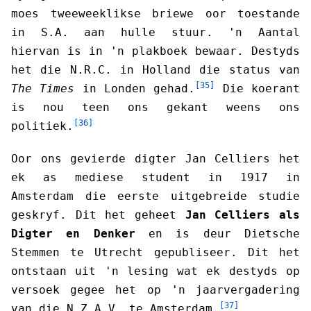
moes tweeweeklikse briewe oor toestande
in S.A. aan hulle stuur. 'n Aantal
hiervan is in 'n plakboek bewaar. Destyds
het die N.R.C. in Holland die status van
[35]
The Times
in Londen gehad.
Die koerant
is nou teen ons gekant weens ons
[36]
politiek.
Oor ons gevierde digter Jan Celliers het
ek as mediese student in 1917 in
Amsterdam die eerste uitgebreide studie
geskryf. Dit het geheet
Jan Celliers als
Digter en Denker
en is deur Dietsche
Stemmen te Utrecht gepubliseer. Dit het
ontstaan uit 'n lesing wat ek destyds op
versoek gegee het op 'n jaarvergadering
[37]
van die N.Z.A.V. te Amsterdam.