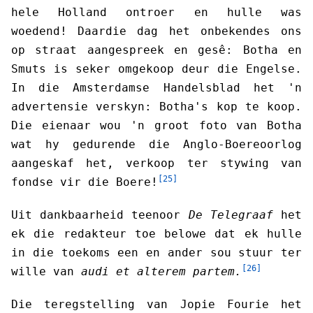
hele Holland ontroer en hulle was
woedend! Daardie dag het onbekendes ons
op straat aangespreek en gesê: Botha en
Smuts is seker omgekoop deur die Engelse.
In die Amsterdamse Handelsblad het 'n
advertensie verskyn: Botha's kop te koop.
Die eienaar wou 'n groot foto van Botha
wat hy gedurende die Anglo-Boereoorlog
aangeskaf het, verkoop ter stywing van
[25]
fondse vir die Boere!
Uit dankbaarheid teenoor
De Telegraaf
het
ek die redakteur toe belowe dat ek hulle
in die toekoms een en ander sou stuur ter
[26]
wille van
audi et alterem partem.
Die teregstelling van Jopie Fourie het